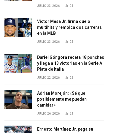
JULIO 23, 2026
24
Víctor Mesa Jr. firma duelo
multihits y remolca dos carreras
en la MLB
JULIO 23, 2026
24
Dariel Góngora receta 18 ponches
y llega a 13 victorias en la Serie A
Plata de Italia
JULIO 22, 2026
23
Adrián Morejón: «Sé que
posiblemente me puedan
cambiar»
JULIO 26, 2026
21
Ernesto Martínez Jr. pega su