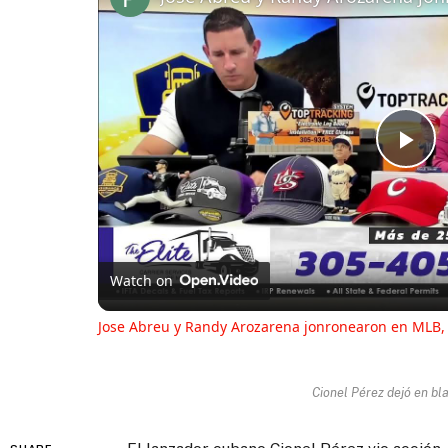
Pl
Vi
Watch on
Jose Abreu y Randy Arozarena jonronearon en MLB, C
Cionel Pérez dejó en bla