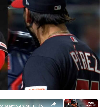
×
×
Jose Abreu y Randy Arozarena jonronearon en MLB, Cionel Perez ganó y los Marlins dividieron