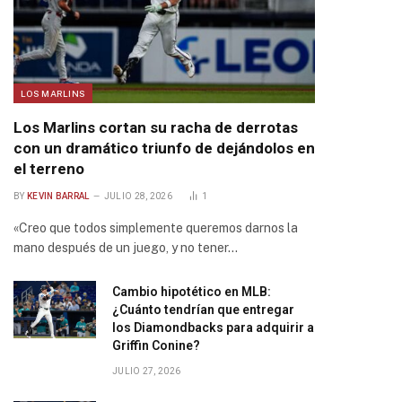
LOS MARLINS
Los Marlins cortan su racha de derrotas
con un dramático triunfo de dejándolos en
el terreno
BY
KEVIN BARRAL
JULIO 28, 2026
1
«Creo que todos simplemente queremos darnos la
mano después de un juego, y no tener…
Cambio hipotético en MLB:
¿Cuánto tendrían que entregar
los Diamondbacks para adquirir a
Griffin Conine?
JULIO 27, 2026