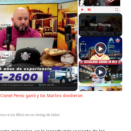
Play
Unmute
Fullscreen
Now Playing
ay
deo
ionel Perez ganó y los Marlins dividieron
nco a los Mets en un inning de labor