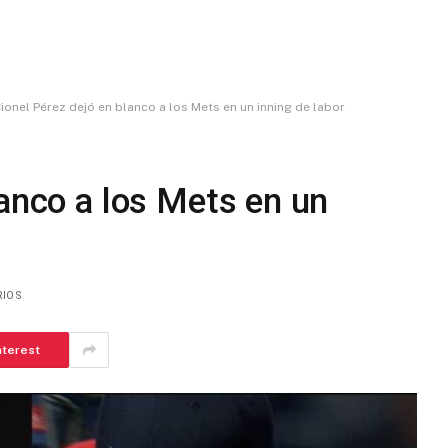
ionel Pérez dejó en blanco a los Mets en un inning de labor
lanco a los Mets en un
RIOS
nterest