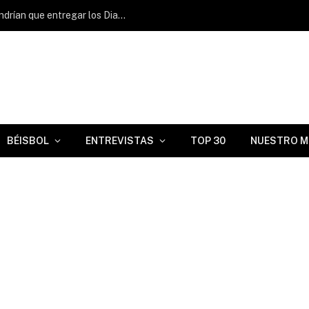
Cambio hipotético en MLB: ¿Cuánto tendrían que entregar los Diamondbacks para adquirir a Griffin Conine?
BÉISBOL
ENTREVISTAS
TOP 30
NUESTRO M