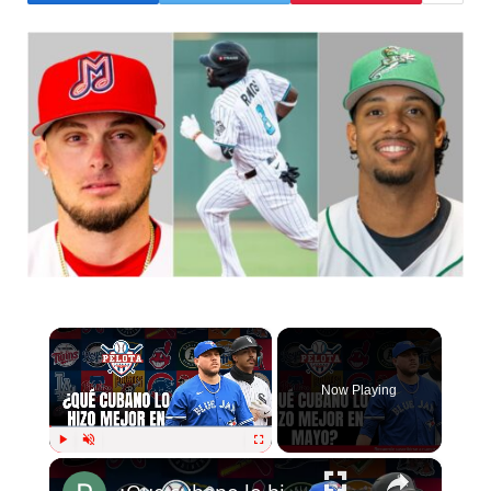
×
Now Playing
×
Play
Unmute
Fullscreen