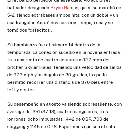
En el bando perdedor de este duelo vio acción el
bateador designado
Bryan Ramos
, quien se marchó de
5-2, siendo extrabases ambos hits, con un doble y un
cuadrangular. Anotó dos carreras, empujó una y se
tomó dos “cafecitos”.
Su bambinazo fue el número 14 dentro de la
temporada. La conexión sucedió en la novena entrada,
tras una recta de cuatro costuras a 92.7 mph del
pitcher Skylar Hales, teniendo una velocidad de salida
de 97.3 mph y un ángulo de 30 grados, lo que le
permitió recorrer una distancia de 376 pies entre
left y center.
Su desempeño en agosto va siendo sobresaliente, con
average de .351 (37-13), cuatro biangulares, tres
jonrones, ocho impulsadas, .442 de OBP, .703 de
slugging y 1145 de OPS. Esperemos que sea el salto