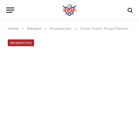
»
»
»
Home
Béisbol
Prospectos
César Prieto, Bryan Ramos y José Barrero destacan a la ofensiva entre cubanos en Triple A
PROSPECTOS