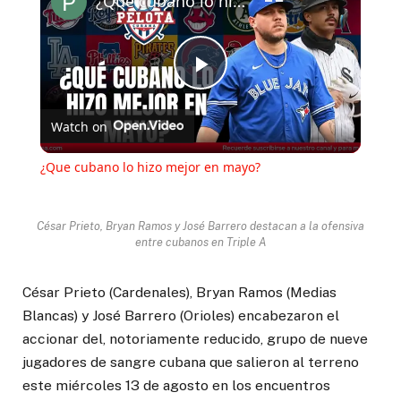
¿Que cubano lo hizo mejor en mayo?
Play
Watch on
Video
¿Que cubano lo hizo mejor en mayo?
César Prieto, Bryan Ramos y José Barrero destacan a la ofensiva
entre cubanos en Triple A
César Prieto (Cardenales), Bryan Ramos (Medias
Blancas) y José Barrero (Orioles) encabezaron el
accionar del, notoriamente reducido, grupo de nueve
jugadores de sangre cubana que salieron al terreno
este miércoles 13 de agosto en los encuentros