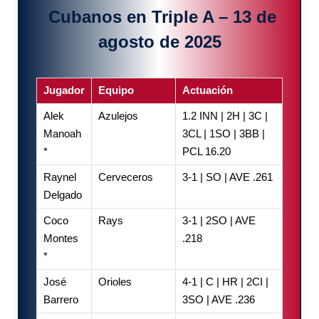
Cubanos en Triple A – 13 de
agosto de 2025
Jugador
Equipo
Actuación
Alek
Azulejos
1.2 INN | 2H | 3C |
Manoah
3CL | 1SO | 3BB |
*
PCL 16.20
Raynel
Cerveceros
3-1 | SO | AVE .261
Delgado
Coco
Rays
3-1 | 2SO | AVE
Montes
.218
*
José
Orioles
4-1 | C | HR | 2CI |
Barrero
3SO | AVE .236