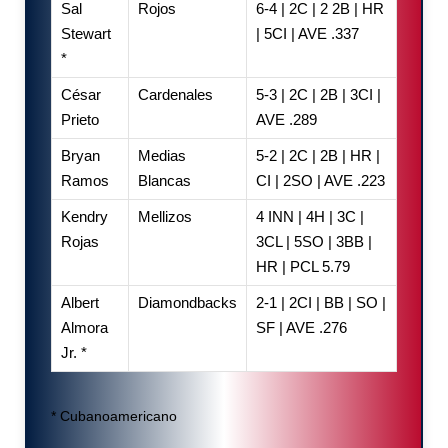
Sal
Rojos
6-4 | 2C | 2 2B | HR
Stewart
| 5CI | AVE .337
*
César
Cardenales
5-3 | 2C | 2B | 3CI |
Prieto
AVE .289
Bryan
Medias
5-2 | 2C | 2B | HR |
Ramos
Blancas
CI | 2SO | AVE .223
Kendry
Mellizos
4 INN | 4H | 3C |
Rojas
3CL | 5SO | 3BB |
HR | PCL 5.79
Albert
Diamondbacks
2-1 | 2CI | BB | SO |
Almora
SF | AVE .276
Jr. *
* Cubanoamericano