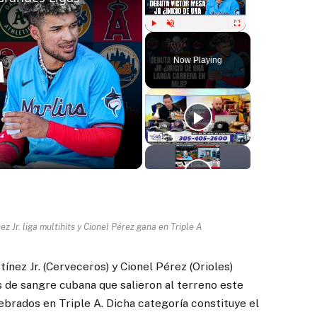
Play
Unmute
Fullscreen
Now Playing
ay
deo
 Jr. liga multihits y Cionel Pérez gana en Triple A
nez Jr. (Cerveceros) y Cionel Pérez (Orioles)
s de sangre cubana que salieron al terreno este
brados en Triple A. Dicha categoría constituye el