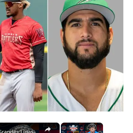
×
×
 Grandes Ligas