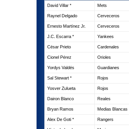
David Villar *
Mets
Raynel Delgado
Cerveceros
Ernesto Martínez Jr.
Cerveceros
J.C. Escarra *
Yankees
César Prieto
Cardenales
Cionel Pérez
Orioles
Yordys Valdés
Guardianes
Sal Stewart *
Rojos
Yosver Zulueta
Rojos
Dairon Blanco
Reales
Bryan Ramos
Medias Blancas
Alex De Goti *
Rangers