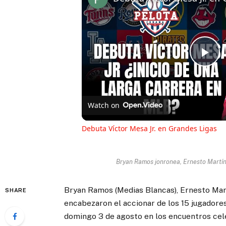
Pl
Vi
Watch on
Debuta Víctor Mesa Jr. en Grandes Ligas
Bryan Ramos jonronea, Ernesto Martínez
Bryan Ramos (Medias Blancas), Ernesto Martí
SHARE
encabezaron el accionar de los 15 jugadore
domingo 3 de agosto en los encuentros cele