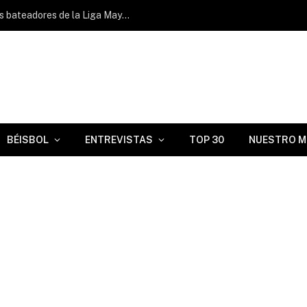
Yoel Yanqui se ratificó entre los mejores bateadores de la Liga Mayor de Venezuela
BÉISBOL
ENTREVISTAS
TOP 30
NUESTRO M