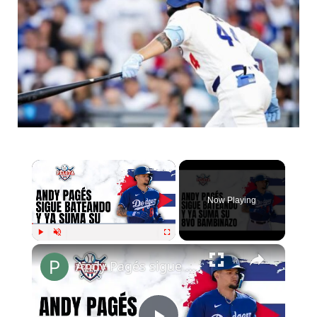
Now Playing
Play
Unmute
Fullscreen
Andy Pagés sigue bateando y se ha vuelto una realidad en Grandes Ligas