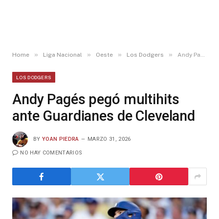
»
»
»
»
Home
Liga Nacional
Oeste
Los Dodgers
Andy Pagés pegó multihits ante Guardianes de Cleveland
LOS DODGERS
Andy Pagés pegó multihits
ante Guardianes de Cleveland
BY
YOAN PIEDRA
MARZO 31, 2026
NO HAY COMENTARIOS