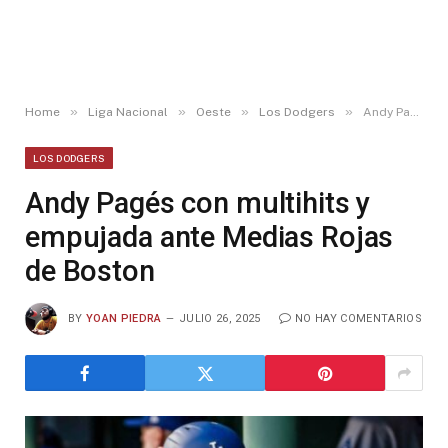
»
»
»
»
Home
Liga Nacional
Oeste
Los Dodgers
Andy Pagés con multihits y empujada ante Medias Rojas de Boston
LOS DODGERS
Andy Pagés con multihits y
empujada ante Medias Rojas
de Boston
BY
YOAN PIEDRA
JULIO 26, 2025
NO HAY COMENTARIOS