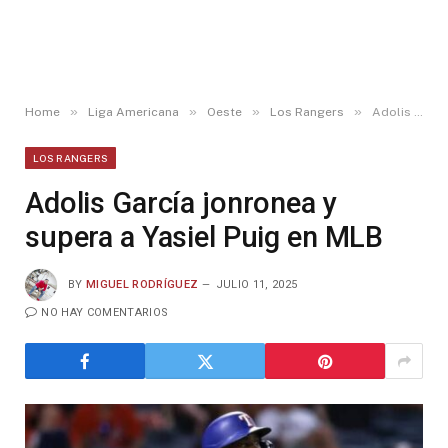
»
»
»
»
Home
Liga Americana
Oeste
Los Rangers
Adolis García jonronea y supera a Yasiel Puig en MLB
LOS RANGERS
Adolis García jonronea y
supera a Yasiel Puig en MLB
BY
MIGUEL RODRÍGUEZ
JULIO 11, 2025
NO HAY COMENTARIOS