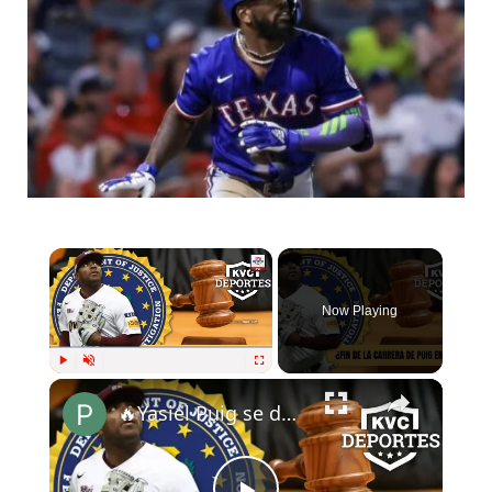
Now Playing
Play
Unmute
Fullscreen
🔥Yasiel Puig se declara culpable de mentirle a los Federales