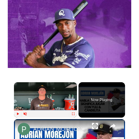
×
Now Playing
×
Play
Unmute
Fullscreen
ADRIÁN MOREJÓN: Para mi YULI GURRIEL es mejor que OMAR LINARES