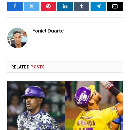
Facebook
Twitter
Pinterest
LinkedIn
Tumblr
Telegram
Email
Yoniel Duarte
RELATED
POSTS