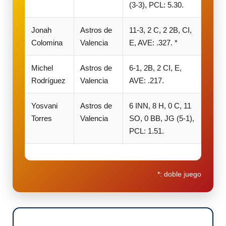
(3-3), PCL: 5.30.
Jonah
Astros de
11-3, 2 C, 2 2B, CI,
Colomina
Valencia
E, AVE: .327. *
Michel
Astros de
6-1, 2B, 2 CI, E,
Rodríguez
Valencia
AVE: .217.
Yosvani
Astros de
6 INN, 8 H, 0 C, 11
Torres
Valencia
SO, 0 BB, JG (5-1),
PCL: 1.51.
*: doble juego