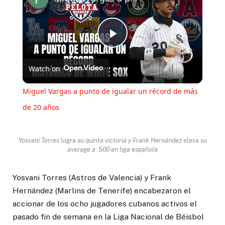
Play
Watch on
Video
Miguel Vargas a punto de igualar un récord de más
de 20 años
Yosvani Torres logra su quinta victoria y Frank Hernández eleva su
average a .500 en liga española
Yosvani Torres (Astros de Valencia) y Frank
Hernández (Marlins de Tenerife) encabezaron el
accionar de los ocho jugadores cubanos activos el
pasado fin de semana en la Liga Nacional de Béisbol