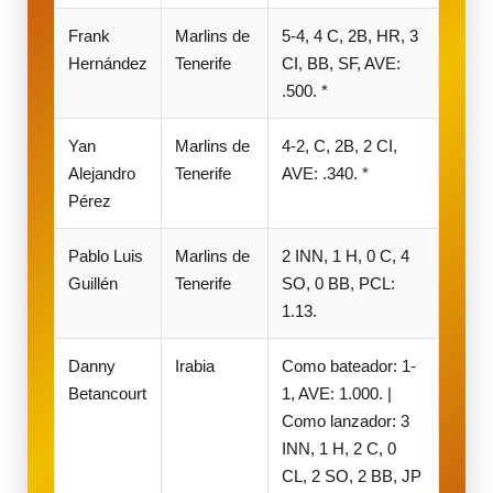
Frank
Marlins de
5-4, 4 C, 2B, HR, 3
Hernández
Tenerife
CI, BB, SF, AVE:
.500. *
Yan
Marlins de
4-2, C, 2B, 2 CI,
Alejandro
Tenerife
AVE: .340. *
Pérez
Pablo Luis
Marlins de
2 INN, 1 H, 0 C, 4
Guillén
Tenerife
SO, 0 BB, PCL:
1.13.
Danny
Irabia
Como bateador: 1-
Betancourt
1, AVE: 1.000. |
Como lanzador: 3
INN, 1 H, 2 C, 0
CL, 2 SO, 2 BB, JP