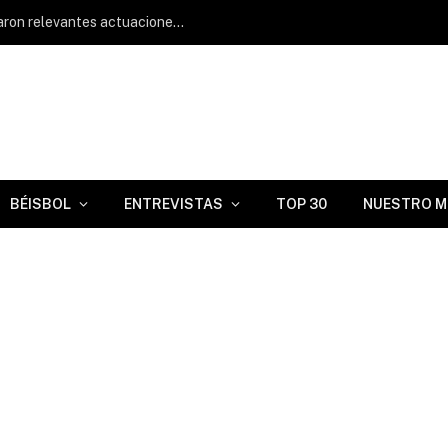
Lisbel Díaz y Javier Chacón protagonizaron relevantes actuaciones en Clase A Avanzada
BÉISBOL
ENTREVISTAS
TOP 30
NUESTRO M