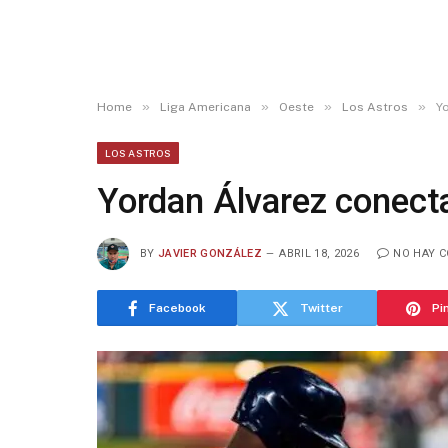
»
»
»
»
Home
Liga Americana
Oeste
Los Astros
Y
LOS ASTROS
Yordan Álvarez conect
BY
JAVIER GONZÁLEZ
ABRIL 18, 2026
NO HAY 
Facebook
Twitter
Pi