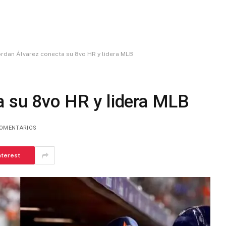
ordan Álvarez conecta su 8vo HR y lidera MLB
a su 8vo HR y lidera MLB
COMENTARIOS
nterest