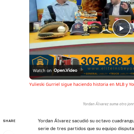
Pl
Vi
Watch on
Yulieski Gurriel sigue haciendo historia en MLB y Y
Yordan Álvarez suma otro jon
Yordan Álvarez sacudió su octavo cuadrangul
SHARE
serie de tres partidos que su equipo disput