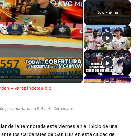
Now Playing
ay
deo
ordan Alvarez indetenible
rón pero Astros caen 9-4 ante Cardenales.
ar de la temporada este viernes en el inicio de una
a ante los Cardenales de San Luis en esta ciudad de