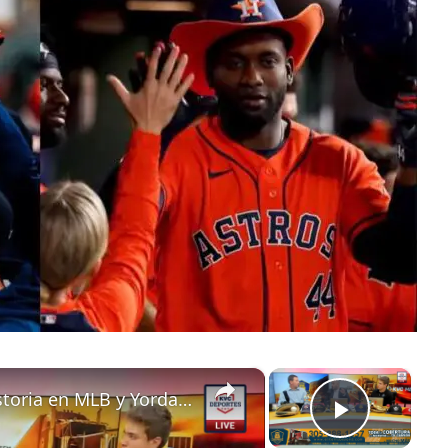
×
×
Yulieski Gurriel sigue haciendo historia en MLB y Yordan Alvarez indetenible
Play V