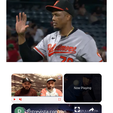
Now Playing
Play
Unmute
Fullscreen
Entrevista con Yennier Cano