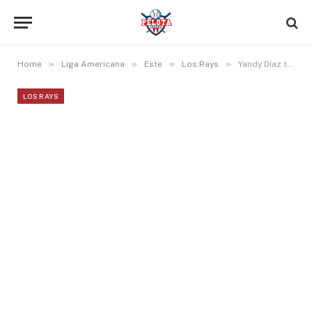
»
»
»
»
Home
Liga Americana
Este
Los Rays
Yandy Díaz triplicó en victoria de Tampa sobre Cincinnati
LOS RAYS