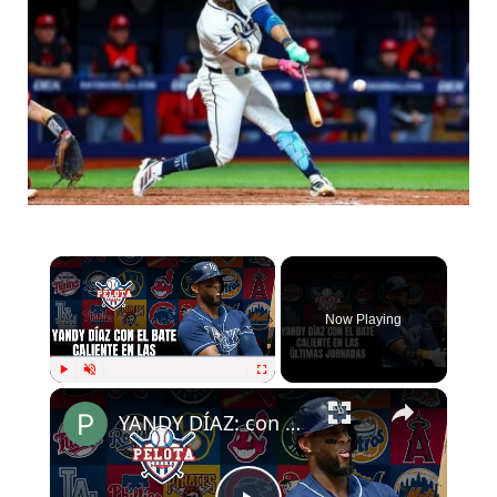
×
Now Playing
×
Play
Unmute
Fullscreen
YANDY DÍAZ: con el bate caliente en MLB