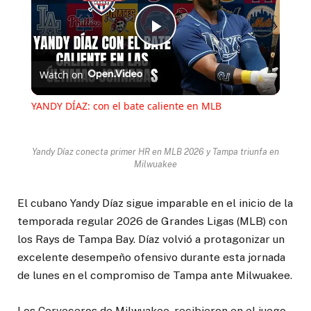
Play
Watch on
Video
YANDY DÍAZ: con el bate caliente en MLB
Yandy Díaz conecta primer HR en MLB 2026 y Tampa triunfa en
Milwuakee
El cubano Yandy Díaz sigue imparable en el inicio de la
temporada regular 2026 de Grandes Ligas (MLB) con
los Rays de Tampa Bay. Díaz volvió a protagonizar un
excelente desempeño ofensivo durante esta jornada
de lunes en el compromiso de Tampa ante Milwuakee.
Los Cerveceros de Milwuakee, recibieron en el juego