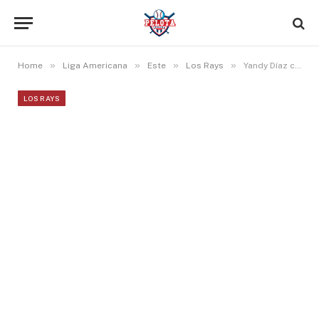
»
»
»
»
Home
Liga Americana
Este
Los Rays
Yandy Díaz conecta primer HR en MLB 2026 y Tampa triunfa en Milwuakee
LOS RAYS