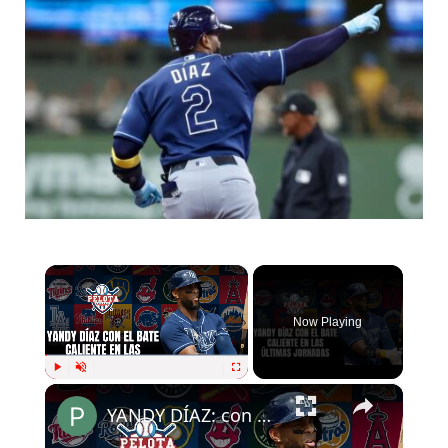
×
Now Playing
×
Play
Unmute
Fullscreen
YANDY DÍAZ: con el bate caliente en MLB