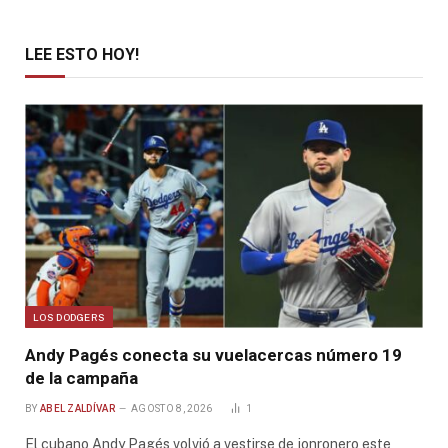
LEE ESTO HOY!
LOS DODGERS
Andy Pagés conecta su vuelacercas número 19
de la campaña
BY
ABEL ZALDÍVAR
AGOSTO 8, 2026
1
El cubano Andy Pagés volvió a vestirse de jonronero este