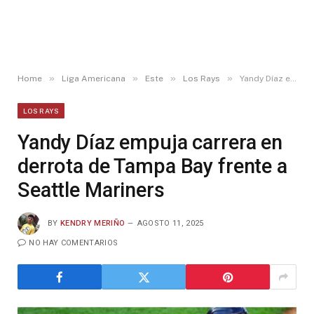
»
»
»
»
Home
Liga Americana
Este
Los Rays
Yandy Díaz empuja carrera en derrota de Tampa Bay frente a Seattle Mariners
LOS RAYS
Yandy Díaz empuja carrera en
derrota de Tampa Bay frente a
Seattle Mariners
BY
KENDRY MERIÑO
AGOSTO 11, 2025
NO HAY COMENTARIOS