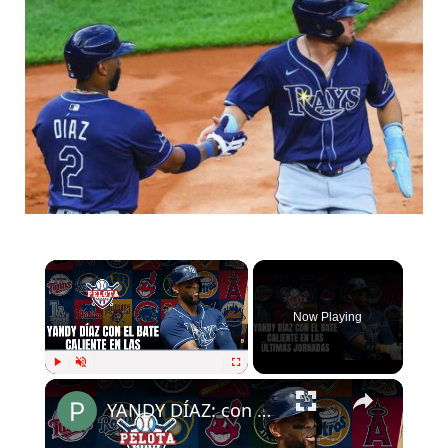
Now Playing
Play
Unmute
Fullscreen
YANDY DÍAZ: con el bate caliente en MLB