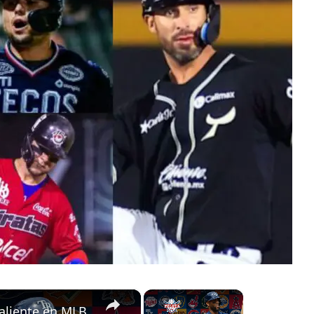
×
×
aliente en MLB