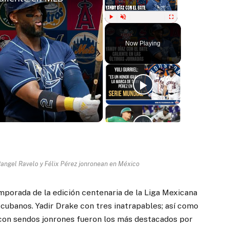
Play
Unmute
Fullscreen
Now Playing
ay
deo
 Rangel Ravelo y Félix Pérez jonronean en México
porada de la edición centenaria de la Liga Mexicana
 cubanos. Yadir Drake con tres inatrapables; así como
 con sendos jonrones fueron los más destacados por