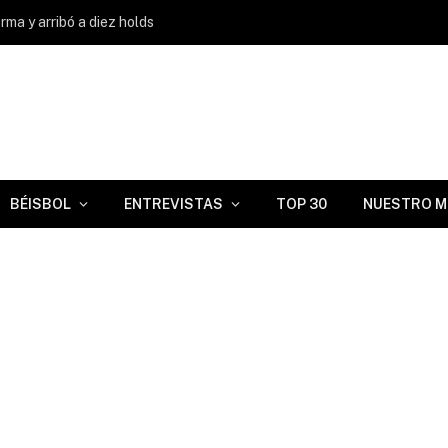
ma y arribó a diez holds
BÉISBOL
ENTREVISTAS
TOP 30
NUESTRO M