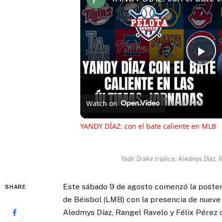
Pl
Vi
Watch on
YANDY DÍAZ: con el bate caliente en MLB
Yadir Drake triplica; Aledmys Díaz,
Este sábado 9 de agosto comenzó la postem
SHARE
de Béisbol (LMB) con la presencia de nueve
Aledmys Díaz, Rangel Ravelo y Félix Pérez