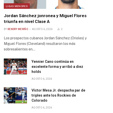
LIGAS MENORES
Jordan Sánchez jonronea y Miguel Flores
triunfa en nivel Clase A
BY
KENDRY MERIÑO
AGOSTO 6, 2026
2
Los prospectos cubanos Jordan Sánchez (Orioles) y
Miguel Flores (Cleveland) resultaron los más
sobresalientes en…
Yennier Cano continúa en
excelente forma y arribó a diez
holds
AGOSTO 6, 2026
Víctor Mesa Jr. despacha par de
triples ante los Rockies de
Colorado
AGOSTO 6, 2026