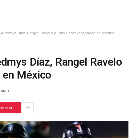
a; Aledmys Díaz, Rangel Ravelo y Félix Pérez jonronean en México
ledmys Díaz, Rangel Ravelo
n en México
TARIO
nterest