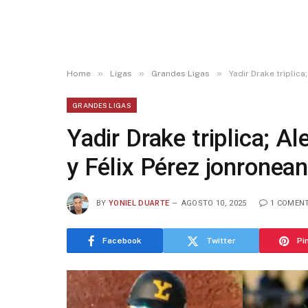
»
»
»
Home
Ligas
Grandes Ligas
Yadir Drake triplic
GRANDES LIGAS
Yadir Drake triplica; A
y Félix Pérez jonronea
BY
YONIEL DUARTE
AGOSTO 10, 2025
1 COMEN
Facebook
Twitter
Pi