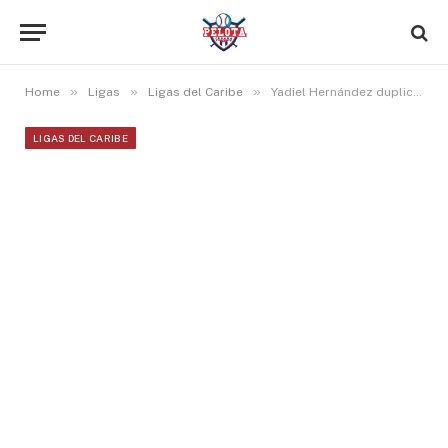
»
»
»
Home
Ligas
Ligas del Caribe
Yadiel Hernández duplica y empuja. Henry Urrutia lleva a 25 encuentros su racha en Lidom
LIGAS DEL CARIBE