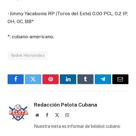
-Jimmy Yacabonis RP (Toros del Este) 0.00 PCL, 0.2 IP,
0H, 0C, BB*
*: cubano-americano.
Yadiel Hernandez
Facebook
Twitter
Pinterest
LinkedIn
Tumblr
Telegram
Email
Redacción Pelota Cubana
Website
Facebook
X
Instagram
(Twitter)
Nuestra meta es informar de béisbol cubano