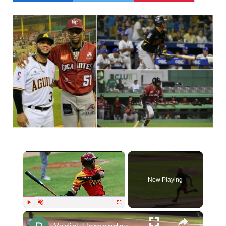
×
Now Playing
×
Play
Unmute
Fullscreen