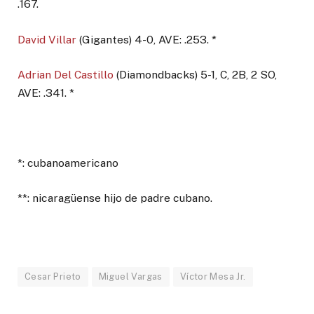
.167.
David Villar
(Gigantes) 4-0, AVE: .253. *
Adrian Del Castillo
(Diamondbacks) 5-1, C, 2B, 2 SO,
AVE: .341. *
*: cubanoamericano
**: nicaragüense hijo de padre cubano.
Cesar Prieto
Miguel Vargas
Víctor Mesa Jr.