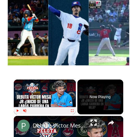
Now Playing
Play
Unmute
Fullscreen
Debuta Víctor Mesa Jr. en Grandes Ligas