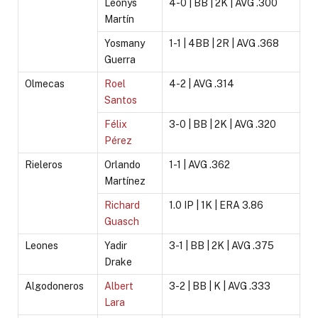
Leonys
4-0 | BB | 2K | AVG .300
Martín
Yosmany
1-1 | 4BB | 2R | AVG .368
Guerra
Olmecas
Roel
4-2 | AVG .314
Santos
Félix
3-0 | BB | 2K | AVG .320
Pérez
Rieleros
Orlando
1-1 | AVG .362
Martínez
Richard
1.0 IP | 1K | ERA 3.86
Guasch
Leones
Yadir
3-1 | BB | 2K | AVG .375
Drake
Algodoneros
Albert
3-2 | BB | K | AVG .333
Lara