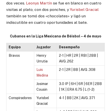
dos veces.
Leonys Martín
se fue en blanco en cuatro
visitas al plato, con dos ponches, y
Yurisbel Gracial
también se tomó dos «chocolates» y ligó un
indiscutible en cuatro oportunidades al bate.
Cubanos en la Liga Mexicana de Béisbol – 4 de mayo
Equipo
Jugador
Desempeño
Bravos
Henry
2-1 | HR | 2R | RBI | 2BB |
Urrutia
AVG .262
Luis
2-1 | 2R | BB | AVG .308
Medina
Josimar
3.0 IP | 6H | 6R | 6ER | 2BB
Cousin
| 1K | ERA 6.75 | L (1-2)
Conspiradores
Yurisbel
4-1 | BB | 2K | AVG .371
Gracial