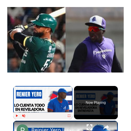
×
Now Playing
×
Play
Unmute
Fullscreen
Reinier Yero lo cuenta todo en Pelota Cubana USA