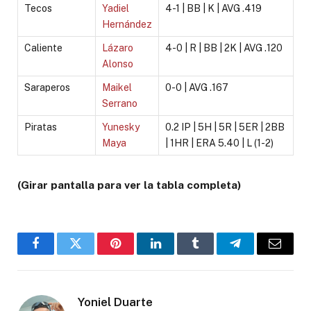
Tecos
Yadiel
4-1 | BB | K | AVG .419
Hernández
Caliente
Lázaro
4-0 | R | BB | 2K | AVG .120
Alonso
Saraperos
Maikel
0-0 | AVG .167
Serrano
Piratas
Yunesky
0.2 IP | 5H | 5R | 5ER | 2BB
Maya
| 1HR | ERA 5.40 | L (1-2)
(Girar pantalla para ver la tabla completa)
Facebook
Twitter
Pinterest
LinkedIn
Tumblr
Telegram
Email
Yoniel Duarte