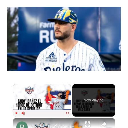
Now Playing
Play
Unmute
Fullscreen
ANDY IBAÑEZ el héroe de DETROIT ante los ASTROS DE HOUSTON