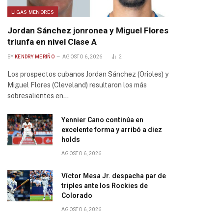
LIGAS MENORES
Jordan Sánchez jonronea y Miguel Flores
triunfa en nivel Clase A
BY
KENDRY MERIÑO
AGOSTO 6, 2026
2
Los prospectos cubanos Jordan Sánchez (Orioles) y
Miguel Flores (Cleveland) resultaron los más
sobresalientes en…
Yennier Cano continúa en
excelente forma y arribó a diez
holds
AGOSTO 6, 2026
Víctor Mesa Jr. despacha par de
triples ante los Rockies de
Colorado
AGOSTO 6, 2026