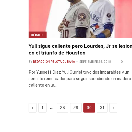
BÉISBOL
Yuli sigue caliente pero Lourdes, Jr se lesio
en el triunfo de Houston
BY
REDACCIÓN PELOTA CUBANA
SEPTIEMBRE 25, 2018
0
Por Yusseff Díaz Yuli Gurriel tuvo dos imparables y un
sencillo remolcador para seguir sacudiendo un madero
caliente en la…
Previous
…
Next
1
28
29
30
31