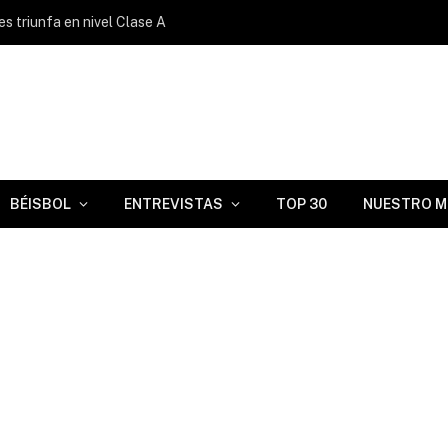
s triunfa en nivel Clase A
BÉISBOL
ENTREVISTAS
TOP 30
NUESTRO M