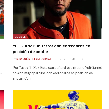
BÉISBOL
Yuli Gurriel: Un terror con corredores en
posición de anotar
BY
REDACCIÓN PELOTA CUBANA
OCTUBRE 1, 2018
1
Por Yusseff Díaz Esta campaña el espirituano Yuli Gurriel
ha sido muy oportuno con corredores en posición de
la
anotar. Con…