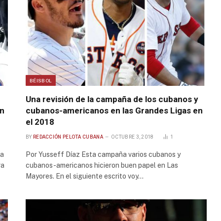
BÉISBOL
Una revisión de la campaña de los cubanos y
en
cubanos-americanos en las Grandes Ligas en
el 2018
BY
REDACCIÓN PELOTA CUBANA
OCTUBRE 3, 2018
1
ra
Por Yusseff Díaz Esta campaña varios cubanos y
ra
cubanos-americanos hicieron buen papel en Las
Mayores. En el siguiente escrito voy…