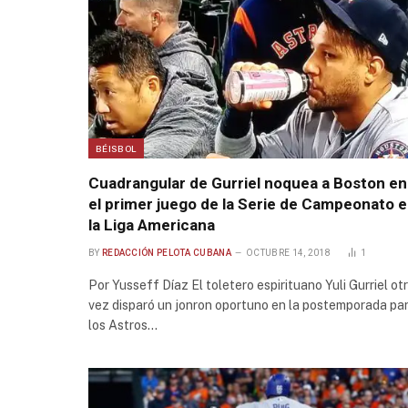
BÉISBOL
Cuadrangular de Gurriel noquea a Boston en
el primer juego de la Serie de Campeonato 
la Liga Americana
BY
REDACCIÓN PELOTA CUBANA
OCTUBRE 14, 2018
1
Por Yusseff Díaz El toletero espirituano Yuli Gurriel ot
vez disparó un jonron oportuno en la postemporada pa
los Astros…