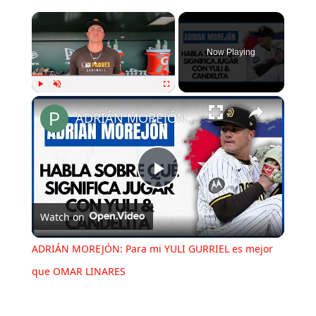
Now Playing
Play
Unmute
Fullscreen
ADRIÁN MOREJÓN: Para mi YULI GURRIEL es mejor que OMAR LINARES
Play
Watch on
Video
ADRIÁN MOREJÓN: Para mi YULI GURRIEL es mejor
que OMAR LINARES