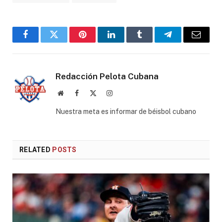
Facebook
Twitter
Pinterest
LinkedIn
Tumblr
Telegram
Email
Redacción Pelota Cubana
Website
Facebook
X
Instagram
(Twitter)
Nuestra meta es informar de béisbol cubano
RELATED
POSTS