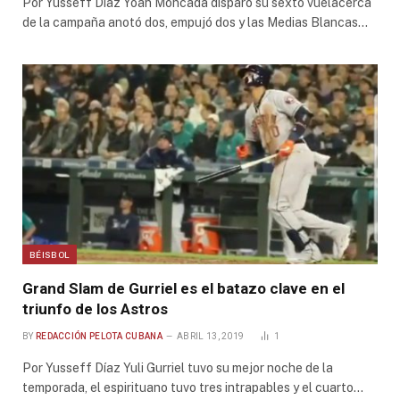
Por Yusseff Díaz Yoan Moncada disparó su sexto vuelacerca
de la campaña anotó dos, empujó dos y las Medias Blancas…
BÉISBOL
Grand Slam de Gurriel es el batazo clave en el
triunfo de los Astros
BY
REDACCIÓN PELOTA CUBANA
ABRIL 13, 2019
1
Por Yusseff Díaz Yuli Gurriel tuvo su mejor noche de la
temporada, el espirituano tuvo tres intrapables y el cuarto…