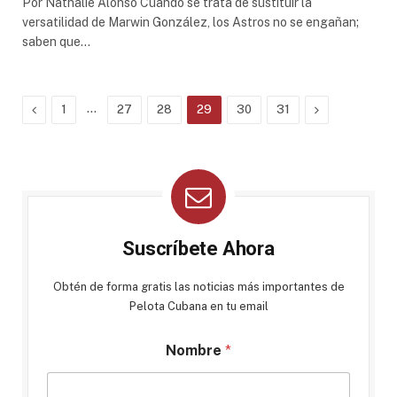
Por Nathalie Alonso Cuando se trata de sustituir la
versatilidad de Marwin González, los Astros no se engañan;
saben que…
Previous
…
Next
1
27
28
29
30
31
Suscríbete Ahora
Obtén de forma gratis las noticias más importantes de
Pelota Cubana en tu email
Nombre
*