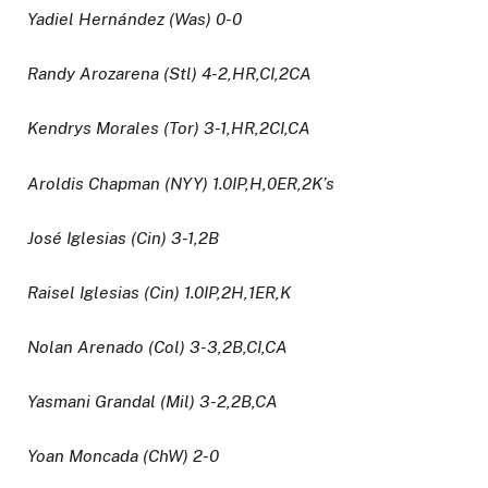
Yadiel Hernández (Was) 0-0
Randy Arozarena (Stl) 4-2,HR,CI,2CA
Kendrys Morales (Tor) 3-1,HR,2CI,CA
Aroldis Chapman (NYY) 1.0IP,H,0ER,2K’s
José Iglesias (Cin) 3-1,2B
Raisel Iglesias (Cin) 1.0IP,2H,1ER,K
Nolan Arenado (Col) 3-3,2B,CI,CA
Yasmani Grandal (Mil) 3-2,2B,CA
Yoan Moncada (ChW) 2-0