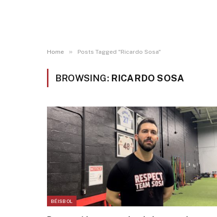
»
Home
Posts Tagged "Ricardo Sosa"
BROWSING:
RICARDO SOSA
BÉISBOL