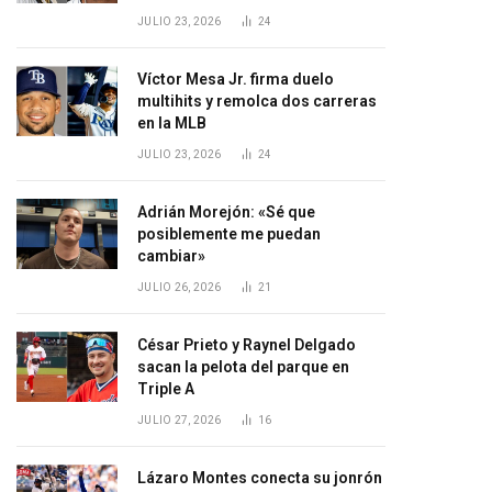
JULIO 23, 2026
24
Víctor Mesa Jr. firma duelo
multihits y remolca dos carreras
en la MLB
JULIO 23, 2026
24
Adrián Morejón: «Sé que
posiblemente me puedan
cambiar»
JULIO 26, 2026
21
César Prieto y Raynel Delgado
sacan la pelota del parque en
Triple A
JULIO 27, 2026
16
Lázaro Montes conecta su jonrón