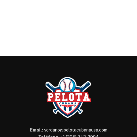
Email:
yordano@pelotacubanausa.com