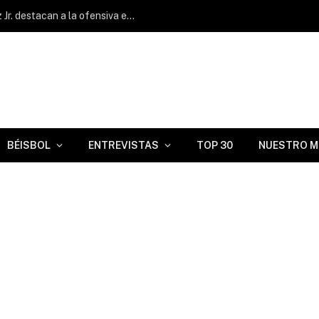
Yanquiel Fernández y Ernesto Martínez Jr. destacan a la ofensiva en Triple A
BÉISBOL
ENTREVISTAS
TOP 30
NUESTRO M