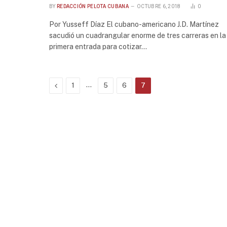
BY
REDACCIÓN PELOTA CUBANA
OCTUBRE 6, 2018
0
Por Yusseff Díaz El cubano-americano J.D. Martínez
sacudió un cuadrangular enorme de tres carreras en la
primera entrada para cotizar…
Previous
…
1
5
6
7