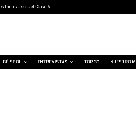
s triunfa en nivel Clase A
BÉISBOL
ENTREVISTAS
TOP 30
NUESTRO M