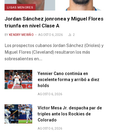
LIGAS MENORES
Jordan Sánchez jonronea y Miguel Flores
triunfa en nivel Clase A
BY
KENDRY MERIÑO
AGOSTO 6, 2026
2
Los prospectos cubanos Jordan Sánchez (Orioles) y
Miguel Flores (Cleveland) resultaron los más
sobresalientes en…
Yennier Cano continúa en
excelente forma y arribó a diez
holds
AGOSTO 6, 2026
Víctor Mesa Jr. despacha par de
triples ante los Rockies de
Colorado
AGOSTO 6, 2026