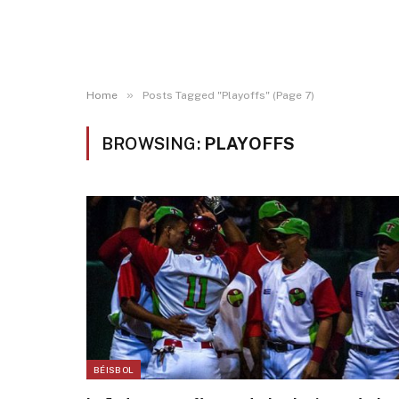
»
Home
Posts Tagged "Playoffs" (Page 7)
BROWSING:
PLAYOFFS
BÉISBOL