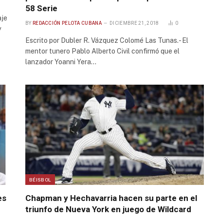
58 Serie
aje
BY
REDACCIÓN PELOTA CUBANA
DICIEMBRE 21, 2018
0
y
Escrito por Dubler R. Vázquez Colomé Las Tunas.- El
mentor tunero Pablo Alberto Civil confirmó que el
lanzador Yoanni Yera…
BÉISBOL
es
Chapman y Hechavarria hacen su parte en el
triunfo de Nueva York en juego de Wildcard