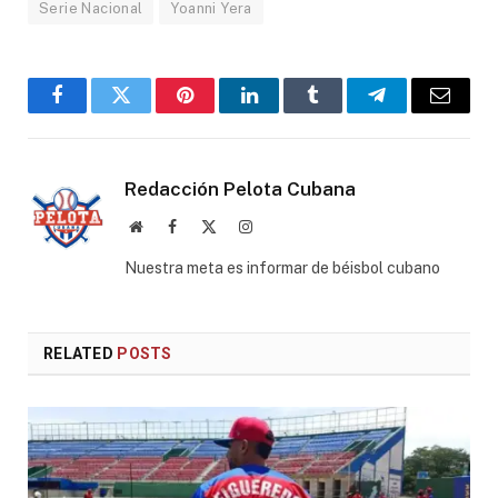
Serie Nacional
Yoanni Yera
Facebook
Twitter
Pinterest
LinkedIn
Tumblr
Telegram
Email
Redacción Pelota Cubana
Website
Facebook
X
Instagram
(Twitter)
Nuestra meta es informar de béisbol cubano
RELATED
POSTS