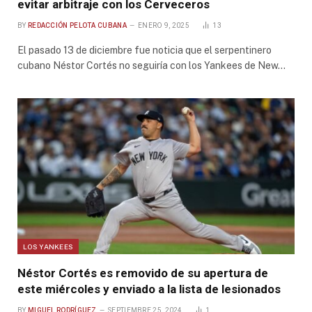
evitar arbitraje con los Cerveceros
BY
REDACCIÓN PELOTA CUBANA
ENERO 9, 2025
13
El pasado 13 de diciembre fue noticia que el serpentinero
cubano Néstor Cortés no seguiría con los Yankees de New…
LOS YANKEES
Néstor Cortés es removido de su apertura de
este miércoles y enviado a la lista de lesionados
BY
MIGUEL RODRÍGUEZ
SEPTIEMBRE 25, 2024
1