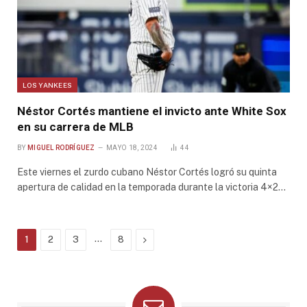
LOS YANKEES
Néstor Cortés mantiene el invicto ante White Sox
en su carrera de MLB
BY
MIGUEL RODRÍGUEZ
MAYO 18, 2024
44
Este viernes el zurdo cubano Néstor Cortés logró su quinta
apertura de calidad en la temporada durante la victoria 4×2…
…
Next
1
2
3
8