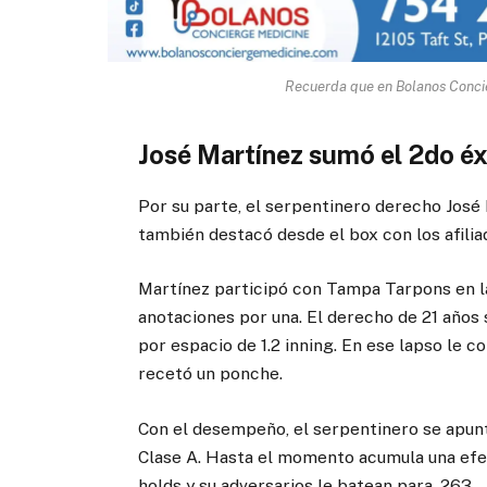
Recuerda que en Bolanos Concie
José Martínez sumó el 2do éx
Por su parte, el serpentinero derecho José
también destacó desde el box con los afilia
Martínez participó con Tampa Tarpons en l
anotaciones por una. El derecho de 21 años
por espacio de 1.2 inning. En ese lapso le 
recetó un ponche.
Con el desempeño, el serpentinero se apunt
Clase A. Hasta el momento acumula una efec
holds y su adversarios le batean para .263.