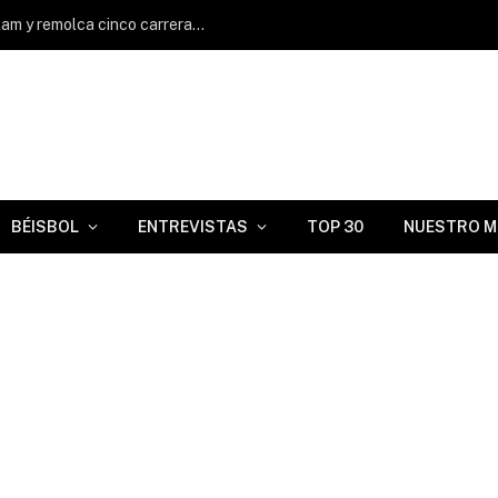
Ernesto Martínez Jr. despacha Grand Slam y remolca cinco carreras en Triple A
BÉISBOL
ENTREVISTAS
TOP 30
NUESTRO M