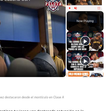
Play
Unmute
Fullscreen
Now Playing
ay
deo
nez destacaron desde el montículo en Clase A