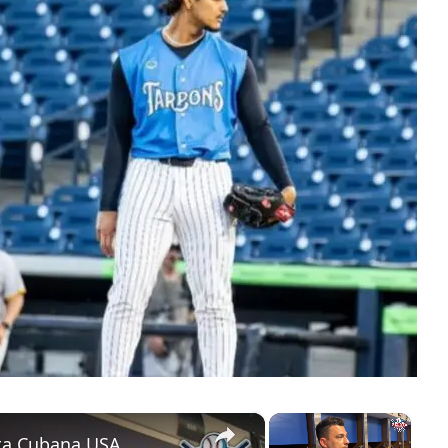
×
×
ota Cubana USA