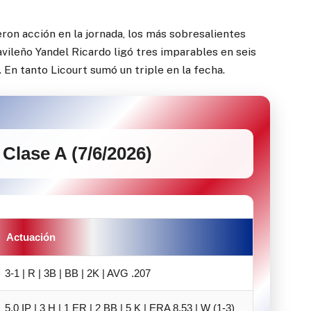
eron acción en la jornada, los más sobresalientes
avileño Yandel Ricardo ligó tres imparables en seis
 En tanto Licourt sumó un triple en la fecha.
Clase A (7/6/2026)
Actuación
3-1 | R | 3B | BB | 2K | AVG .207
5.0 IP | 3 H | 1 ER | 2 BB | 5 K | ERA 8.53 | W (1-3)