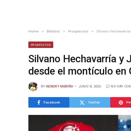
»
»
»
Home
Béisbol
Prospectos
Silvano Hechavarría
PROSPECTOS
Silvano Hechavarría y
desde el montículo en 
BY
KENDRY MERIÑO
JUNIO 8, 2026
NO HAY CO
Facebook
Twitter
Pi