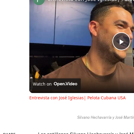
Pl
Vi
Watch on
Entrevista con José Iglesias| Pelota Cubana USA
Silvano Hechavarría y José Martí