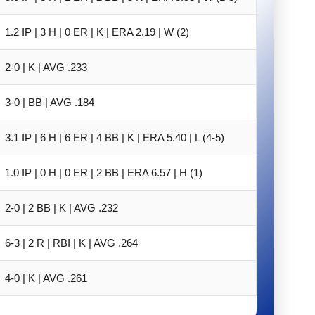
1.2 IP | 3 H | 0 ER | K | ERA 2.19 | W (2)
2-0 | K | AVG .233
3-0 | BB | AVG .184
3.1 IP | 6 H | 6 ER | 4 BB | K | ERA 5.40 | L (4-5)
1.0 IP | 0 H | 0 ER | 2 BB | ERA 6.57 | H (1)
2-0 | 2 BB | K | AVG .232
6-3 | 2 R | RBI | K | AVG .264
4-0 | K | AVG .261