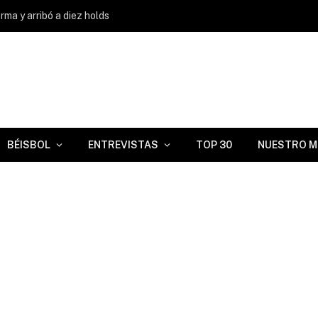
ma y arribó a diez holds
BÉISBOL
ENTREVISTAS
TOP 30
NUESTRO M