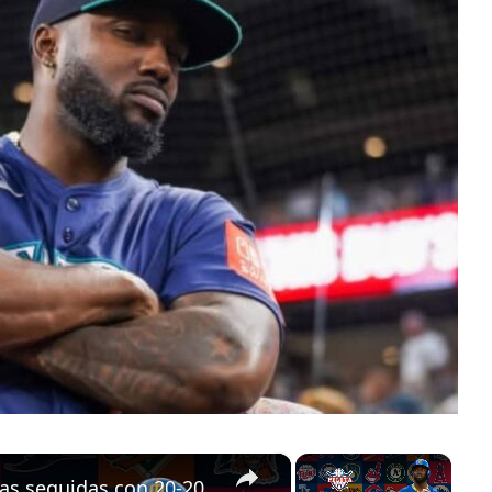
×
×
as seguidas con 20-20