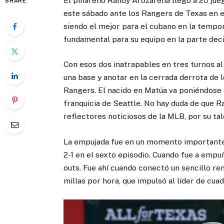
El pinareño Randy Arozarena llegó a 20 jueg
SHARE
este sábado ante los Rangers de Texas en el
siendo el mejor para el cubano en la tempo
fundamental para su equipo en la parte deci
Con esos dos inatrapables en tres turnos a
una base y anotar en la cerrada derrota de l
Rangers. El nacido en Matúa va poniéndose 
franquicia de Seattle. No hay duda de que R
reflectores noticiosos de la MLB, por su tal
La empujada fue en un momento importante d
2-1 en el sexto episodio. Cuando fue a empu
outs. Fue ahí cuando conectó un sencillo rem
millas por hora, que impulsó al líder de cua