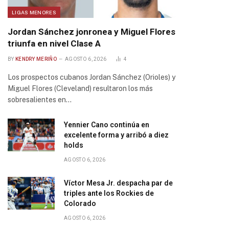
LIGAS MENORES
Jordan Sánchez jonronea y Miguel Flores
triunfa en nivel Clase A
BY
KENDRY MERIÑO
AGOSTO 6, 2026
4
Los prospectos cubanos Jordan Sánchez (Orioles) y
Miguel Flores (Cleveland) resultaron los más
sobresalientes en…
Yennier Cano continúa en
excelente forma y arribó a diez
holds
AGOSTO 6, 2026
Víctor Mesa Jr. despacha par de
triples ante los Rockies de
Colorado
AGOSTO 6, 2026