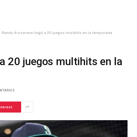
Randy Arozarena llegó a 20 juegos multihits en la temporada
a 20 juegos multihits en la
NTARIOS
nterest