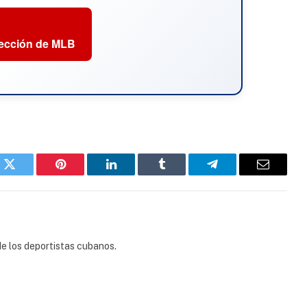
sección de MLB
k
Twitter
Pinterest
LinkedIn
Tumblr
Telegram
Email
e los deportistas cubanos.