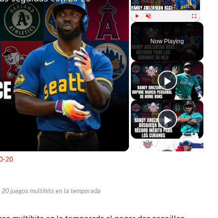
Play
Unmute
Fullscreen
Now Playing
ay
deo
0-20
 20 juegos multihits en la temporada