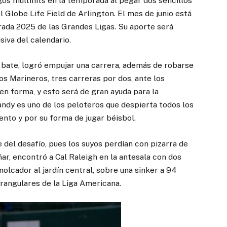
os multihits en la temporada al pegar dos sencillos
 Globe Life Field de Arlington. El mes de junio está
rada 2025 de las Grandes Ligas. Su aporte será
siva del calendario.
l bate, logró empujar una carrera, además de robarse
os Marineros, tres carreras por dos, ante los
en forma, y esto será de gran ayuda para la
andy es uno de los peloteros que despierta todos los
ento y por su forma de jugar béisbol.
el desafío, pues los suyos perdían con pizarra de
ñar, encontró a Cal Raleigh en la antesala con dos
olcador al jardín central, sobre una sinker a 94
drangulares de la Liga Americana.