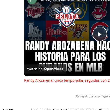
Pl
Vi
Watch on
Randy Arozarena: cinco temporadas seguidas con 2
Randy Arozarena llegó a