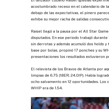
El lanzador cubano Raisel Iglesias experim
acostumbrado receso en el calendario de la
debajo de las expectativas, el pinero pare
exhibe su mejor racha de salidas consecutiv
Raisel llegó a la pausa por el All Star Game
disputados. En ese periodo trabajó durante 1
sin derrotas y además acumuló dos holds y t
base por bolas, propinó 17 ponches y su W
presentaciones los resultados estuvieron p
El relevista de los Bravos de Atlanta por a
limpias de 6.75 (18ER; 24.0IP). Había logra
ocho salvamento en 12 oportunidades. Los c
WHIP era de 1.54.