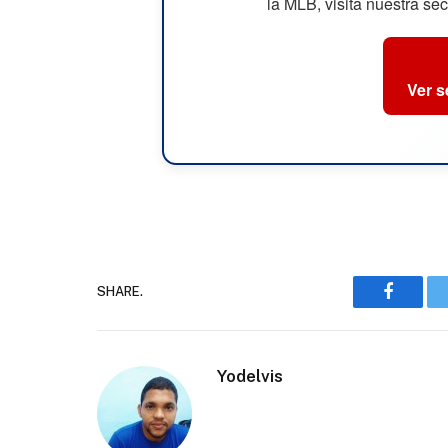
la MLB, visita nuestra se
Ver 
SHARE.
Faceboo
Yodelvis