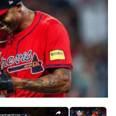
×
×
alvamentos