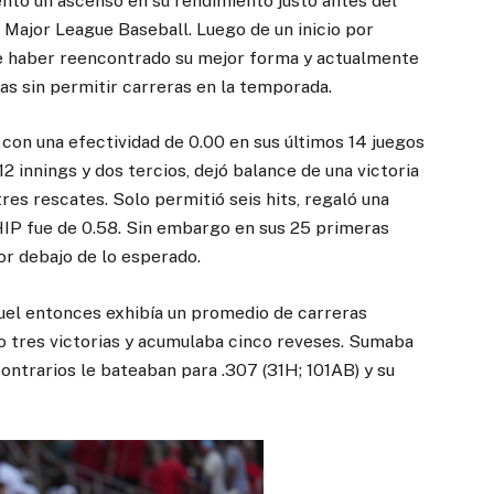
entó un ascenso en su rendimiento justo antes del
 Major League Baseball. Luego de un inicio por
ce haber reencontrado su mejor forma y actualmente
as sin permitir carreras en la temporada.
 con una efectividad de 0.00 en sus últimos 14 juegos
2 innings y dos tercios, dejó balance de una victoria
res rescates. Solo permitió seis hits, regaló una
HIP fue de 0.58. Sin embargo en sus 25 primeras
or debajo de lo esperado.
quel entonces exhibía un promedio de carreras
do tres victorias y acumulaba cinco reveses. Sumaba
ontrarios le bateaban para .307 (31H; 101AB) y su