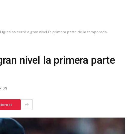
l Iglesias cerró a gran nivel la primera parte de la temporada
gran nivel la primera parte
RIOS
nterest