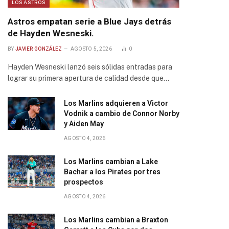
LOS ASTROS
Astros empatan serie a Blue Jays detrás
de Hayden Wesneski.
BY
JAVIER GONZÁLEZ
AGOSTO 5, 2026
0
Hayden Wesneski lanzó seis sólidas entradas para
lograr su primera apertura de calidad desde que…
Los Marlins adquieren a Victor
Vodnik a cambio de Connor Norby
y Aiden May
AGOSTO 4, 2026
Los Marlins cambian a Lake
Bachar a los Pirates por tres
prospectos
AGOSTO 4, 2026
Los Marlins cambian a Braxton