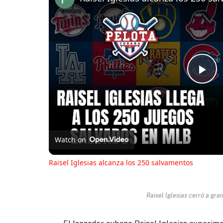
Pl
Vi
Watch on
Raisel Iglesias alcanza los 250 salvamentos
Raisel Iglesias cerró a gra