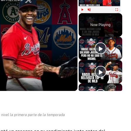
Play
Unmute
Fullscreen
Now Playing
ay
deo
n nivel la primera parte de la temporada