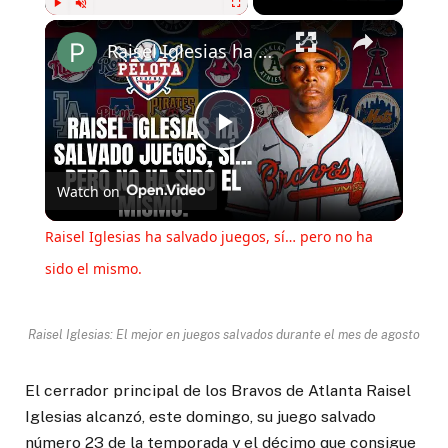
×
Play
Unmute
Fullscreen
Raisel Iglesias ha salvado juegos, sí… pero no ha sido el mismo.
Play
Watch on
Video
Raisel Iglesias ha salvado juegos, sí… pero no ha
sido el mismo.
Raisel Iglesias: El mejor en juegos salvados durante el mes de agosto
El cerrador principal de los Bravos de Atlanta Raisel
Iglesias alcanzó, este domingo, su juego salvado
número 23 de la temporada y el décimo que consigue