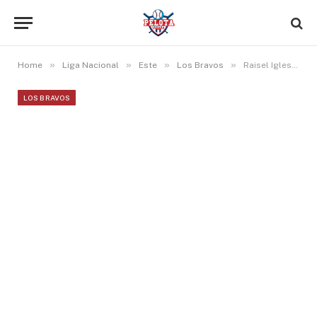
»
»
»
»
Home
Liga Nacional
Este
Los Bravos
Raisel Iglesias: El mejor en juegos salvados durante el mes de agosto
LOS BRAVOS