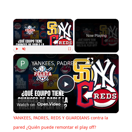
Now Playing
Play
Unmute
Fullscreen
YANKEES, PADRES, REDS Y GUARDIANS contra la pared ¿Quién puede remontar el play off?
Play
Watch on
Video
YANKEES, PADRES, REDS Y GUARDIANS contra la
pared ¿Quién puede remontar el play off?