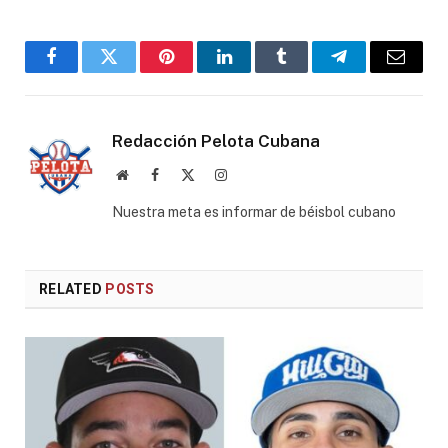
Facebook
Twitter
Pinterest
LinkedIn
Tumblr
Telegram
Email
Redacción Pelota Cubana
Website
Facebook
X
Instagram
(Twitter)
Nuestra meta es informar de béisbol cubano
RELATED
POSTS