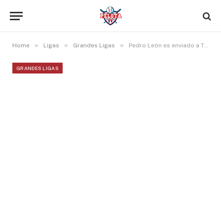
»
»
»
Home
Ligas
Grandes Ligas
Pedro León es enviado a Triple A y queda fuera del roster de los Phillies para el Opening Day
GRANDES LIGAS