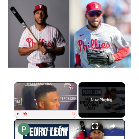
×
Now Playing
×
Play
Unmute
Fullscreen
PRIMERA ENTREVISTA DE PEDRO LEÓN EN MLB