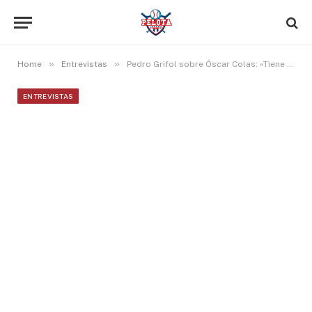
»
»
Home
Entrevistas
Pedro Grifol sobre Óscar Colas: «Tiene que poner números en Las Menores y cuando suba aprovechar la oportunidad»
ENTREVISTAS