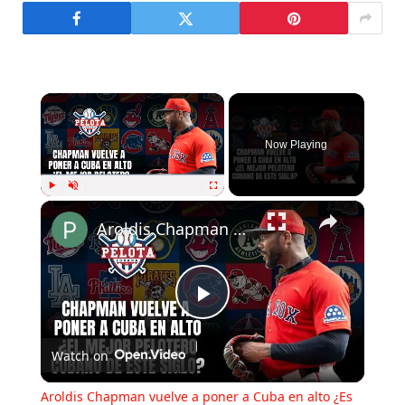
×
Now Playing
×
Play
Unmute
Fullscreen
Aroldis Chapman vuelve a poner a Cuba en alto ¿Es el mejor pelotero cubano de este siglo?
Play
Watch on
Video
Aroldis Chapman vuelve a poner a Cuba en alto ¿Es