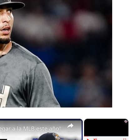
×
×
gar a la MLB este año"