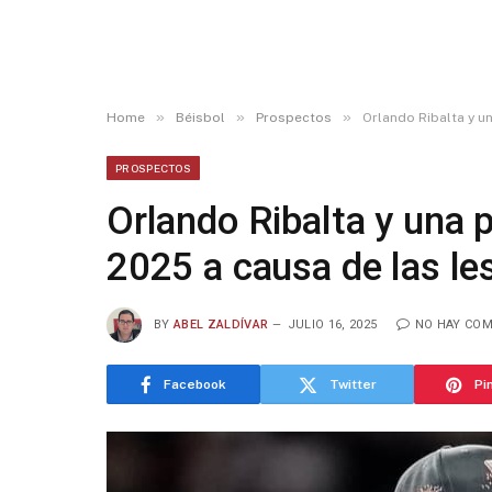
»
»
»
Home
Béisbol
Prospectos
Orlando Ribalta y u
PROSPECTOS
Orlando Ribalta y una 
2025 a causa de las le
BY
ABEL ZALDÍVAR
JULIO 16, 2025
NO HAY CO
Facebook
Twitter
Pi