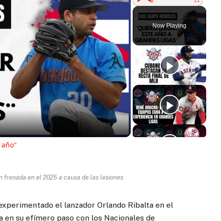
Play
Unmute
Fullscreen
Now Playing
ay
deo
 año"
n frenada en el 2025 a causa de las lesiones
experimentado el lanzador Orlando Ribalta en el
a en su efímero paso con los Nacionales de