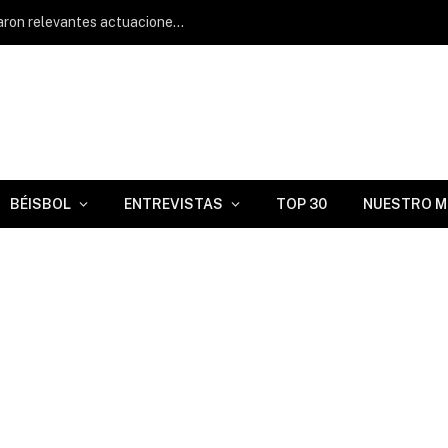
Lisbel Díaz y Javier Chacón protagonizaron relevantes actuaciones en Clase A Avanzada
BÉISBOL
ENTREVISTAS
TOP 30
NUESTRO M