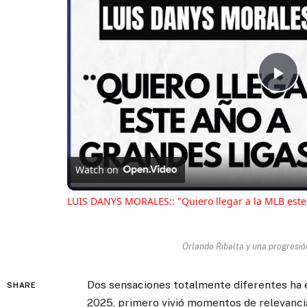
Pl
Vi
Watch on
LUIS DANYS MORALES:: "Quiero llegar a la MLB este
Orlando Ribalta y una progresió
Dos sensaciones totalmente diferentes ha 
SHARE
2025, primero vivió momentos de relevanci