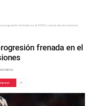
na progresión frenada en el 2025 a causa de las lesiones
progresión frenada en el
siones
MENTARIOS
nterest