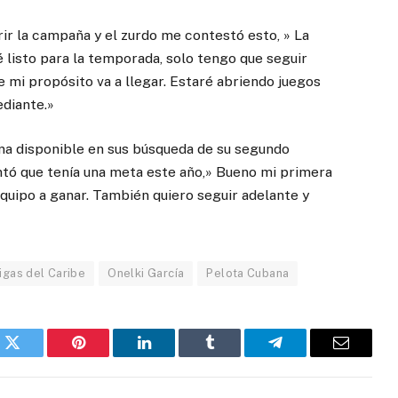
rir la campaña y el zurdo me contestó esto, » La
é listo para la temporada, solo tengo que seguir
 mi propósito va a llegar. Estaré abriendo juegos
diante.»
ma disponible en sus búsqueda de su segundo
tó que tenía una meta este año,» Bueno mi primera
equipo a ganar. También quiero seguir adelante y
igas del Caribe
Onelki García
Pelota Cubana
k
Twitter
Pinterest
LinkedIn
Tumblr
Telegram
Email