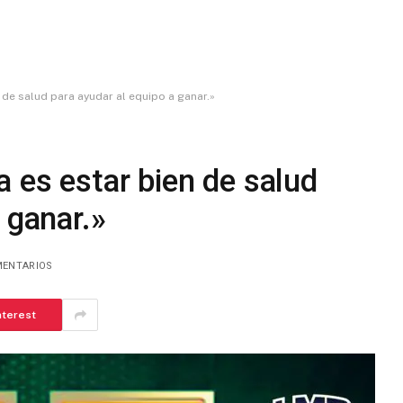
n de salud para ayudar al equipo a ganar.»
a es estar bien de salud
 ganar.»
MENTARIOS
nterest