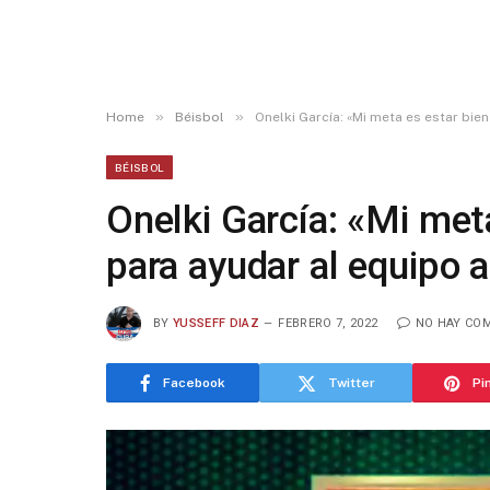
»
»
Home
Béisbol
Onelki García: «Mi meta es estar bie
BÉISBOL
Onelki García: «Mi met
para ayudar al equipo a
BY
YUSSEFF DIAZ
FEBRERO 7, 2022
NO HAY CO
Facebook
Twitter
Pi