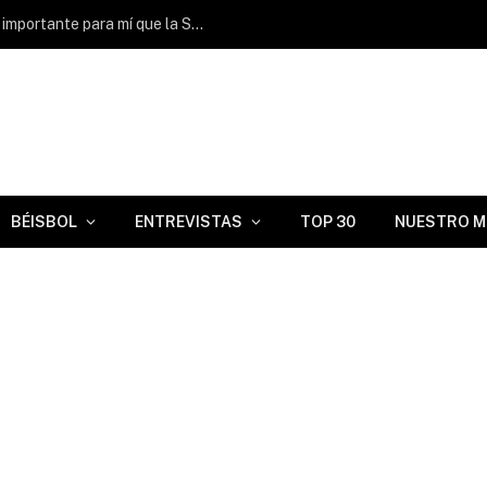
Juan Álvarez: “Ganar con FIU sería más importante para mí que la Serie Mundial de 2003”
BÉISBOL
ENTREVISTAS
TOP 30
NUESTRO M