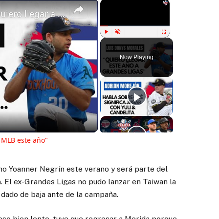
×
×
LUIS DANYS MORALES:: "Quiero llegar a la MLB este año"
Play
Unmute
Fullscreen
Now Playing
ay
deo
 MLB este año"
ano Yoanner Negrín este verano y será parte del
. El ex-Grandes Ligas no pudo lanzar en Taiwan la
 dado de baja ante de la campaña.
eso bien lento, tuve que regresar a Merida porque