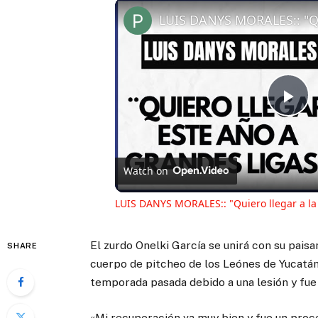
Pl
Vi
Watch on
LUIS DANYS MORALES:: "Quiero llegar a la
El zurdo Onelki García se unirá con su pais
SHARE
cuerpo de pitcheo de los Leónes de Yucatán
temporada pasada debido a una lesión y fue
«Mi recuperación va muy bien y fue un proc