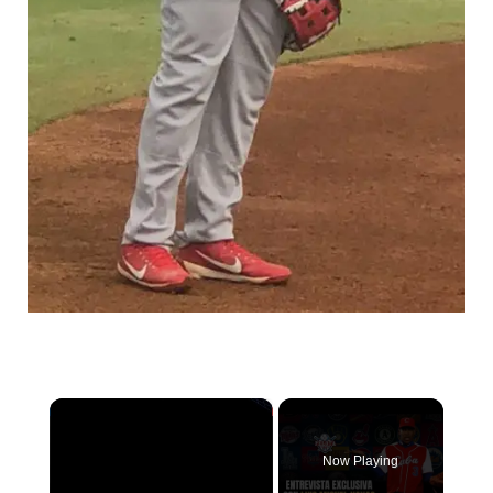
×
Now Playing