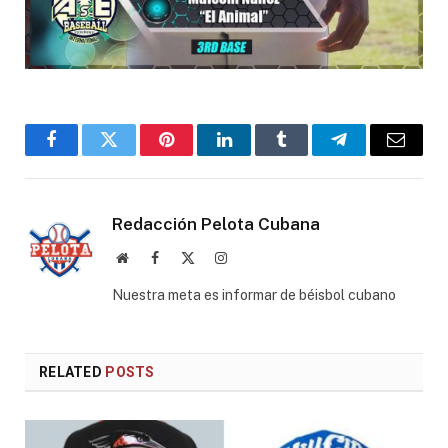
Facebook
Twitter
Pinterest
LinkedIn
Tumblr
Telegram
Email
Redacción Pelota Cubana
Website
Facebook
X
Instagram
(Twitter)
Nuestra meta es informar de béisbol cubano
RELATED
POSTS