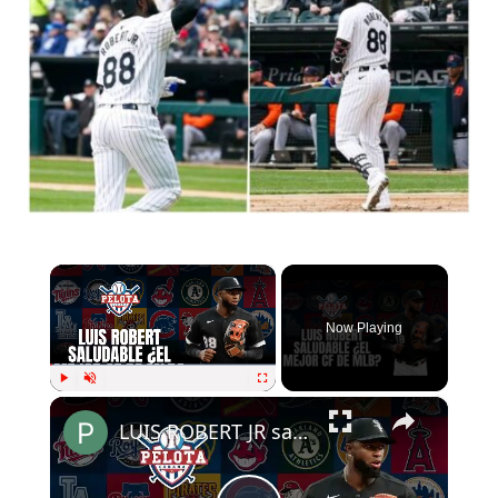
×
Now Playing
×
Play
Unmute
Fullscreen
LUIS ROBERT JR saludable: ¿Es el mejor Center Field de MLB?