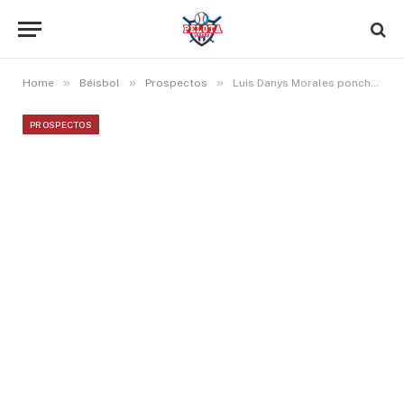
»
»
»
Home
Béisbol
Prospectos
Luis Danys Morales ponchó a 8, Roberto Campos jonroneó y Victor Labrada empujó 3 en Doble A
PROSPECTOS