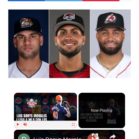
×
Now Playing
×
Play
Unmute
Fullscreen