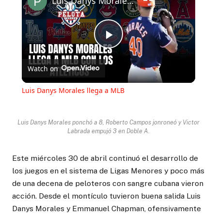
Luis Danys Morales llega a MLB
Play
Watch on
Video
Luis Danys Morales llega a MLB
Luis Danys Morales ponchó a 8, Roberto Campos jonroneó y Victor
Labrada empujó 3 en Doble A.
Este miércoles 30 de abril continuó el desarrollo de
los juegos en el sistema de Ligas Menores y poco más
de una decena de peloteros con sangre cubana vieron
acción. Desde el montículo tuvieron buena salida Luis
Danys Morales y Emmanuel Chapman, ofensivamente