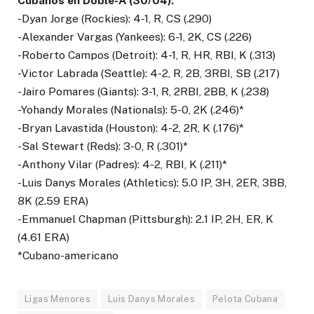
Cubanos en Doble-A (30/04):
-Dyan Jorge (Rockies): 4-1, R, CS (.290)
-Alexander Vargas (Yankees): 6-1, 2K, CS (.226)
-Roberto Campos (Detroit): 4-1, R, HR, RBI, K (.313)
-Victor Labrada (Seattle): 4-2, R, 2B, 3RBI, SB (.217)
-Jairo Pomares (Giants): 3-1, R, 2RBI, 2BB, K (.238)
-Yohandy Morales (Nationals): 5-0, 2K (.246)*
-Bryan Lavastida (Houston): 4-2, 2R, K (.176)*
-Sal Stewart (Reds): 3-0, R (.301)*
-Anthony Vilar (Padres): 4-2, RBI, K (.211)*
-Luis Danys Morales (Athletics): 5.0 IP, 3H, 2ER, 3BB,
8K (2.59 ERA)
-Emmanuel Chapman (Pittsburgh): 2.1 IP, 2H, ER, K
(4.61 ERA)
*Cubano-americano
Ligas Menores
Luis Danys Morales
Pelota Cubana