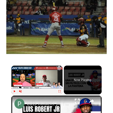
Now Playing
Play
Unmute
Fullscreen
LUIS ROBERT JR. : La Mejor Entrevista de su Carrera