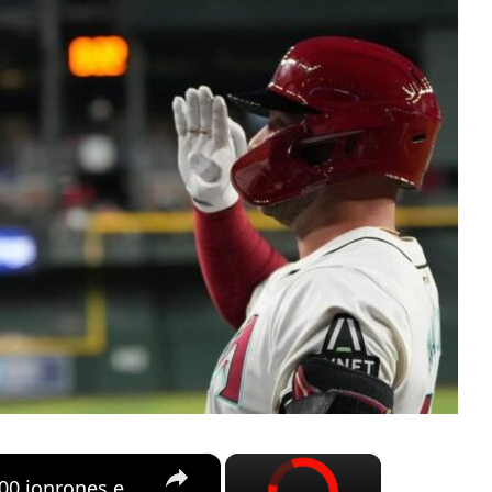
×
×
lourdes Gurriel Jr. llega a 100 jonrones en Grandes Ligas