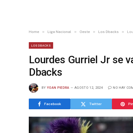
»
»
»
»
Home
Liga Nacional
Oeste
Los Dbacks
Lou
LOS DBACKS
Lourdes Gurriel Jr se v
Dbacks
BY
YOAN PIEDRA
AGOSTO 12, 2024
NO HAY CO
Facebook
Twitter
Pi