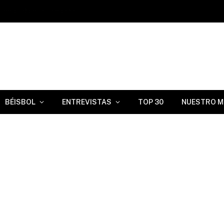
úmero 19 de la campaña
BÉISBOL
ENTREVISTAS
TOP 30
NUESTRO M