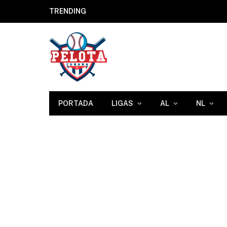
TRENDING
Andy Pagés conecta su vuelacercas n
PORTADA
LIGAS
AL
NL