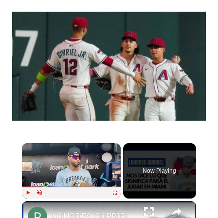
Now Playing
Play
Unmute
Fullscreen
LOURDES GURRIEL JR habla durante su visita a MIAMI