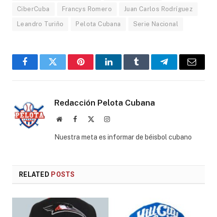
CiberCuba
Francys Romero
Juan Carlos Rodríguez
Leandro Turiño
Pelota Cubana
Serie Nacional
Facebook
Twitter
Pinterest
LinkedIn
Tumblr
Telegram
Email
Redacción Pelota Cubana
Website
Facebook
X
Instagram
(Twitter)
Nuestra meta es informar de béisbol cubano
RELATED
POSTS