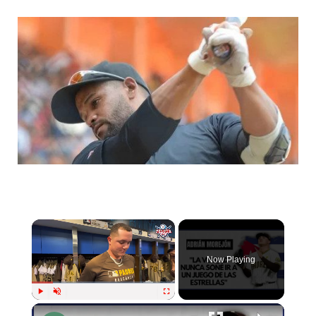
Now Playing
Play
Unmute
Fullscreen