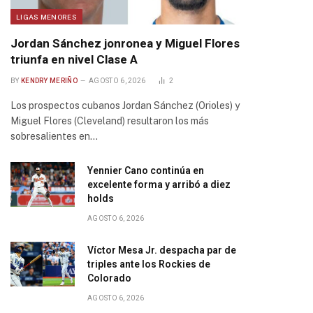
LIGAS MENORES
Jordan Sánchez jonronea y Miguel Flores
triunfa en nivel Clase A
BY
KENDRY MERIÑO
AGOSTO 6, 2026
2
Los prospectos cubanos Jordan Sánchez (Orioles) y
Miguel Flores (Cleveland) resultaron los más
sobresalientes en…
Yennier Cano continúa en
excelente forma y arribó a diez
holds
AGOSTO 6, 2026
Víctor Mesa Jr. despacha par de
triples ante los Rockies de
Colorado
AGOSTO 6, 2026