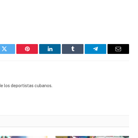
k
Twitter
Pinterest
LinkedIn
Tumblr
Telegram
Email
e los deportistas cubanos.