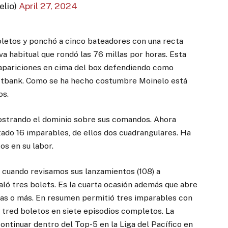
elio)
April 27, 2024
boletos y ponchó a cinco bateadores con una recta
va habitual que rondó las 76 millas por horas. Esta
o apariciones en cima del box defendiendo como
oftbank. Como se ha hecho costumbre Moinelo está
os.
mostrando el dominio sobre sus comandos. Ahora
tado 16 imparables, de ellos dos cuadrangulares. Ha
s en su labor.
 cuando revisamos sus lanzamientos (108) a
aló tres bolets. Es la cuarta ocasión además que abre
adas o más. En resumen permitió tres imparables con
 tred boletos en siete episodios completos. La
ontinuar dentro del Top-5 en la Liga del Pacífico en