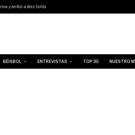
ma y arribó a diez holds
BÉISBOL
ENTREVISTAS
TOP 30
NUESTRO M