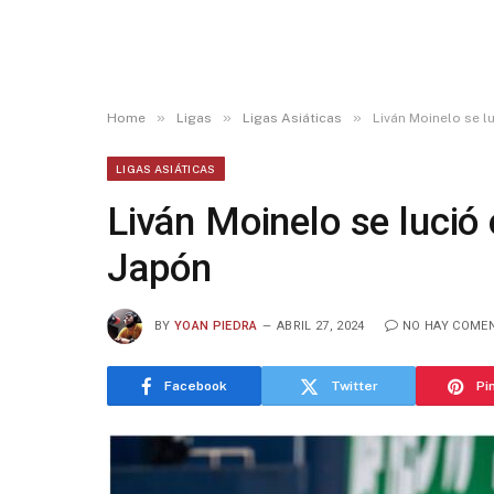
»
»
»
Home
Ligas
Ligas Asiáticas
Liván Moinelo se l
LIGAS ASIÁTICAS
Liván Moinelo se lució 
Japón
BY
YOAN PIEDRA
ABRIL 27, 2024
NO HAY COME
Facebook
Twitter
Pi