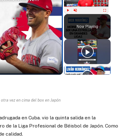
Play
Unmute
Fullscreen
Now Playing
ay
deo
 otra vez en cima del box en Japón
drugada en Cuba. vio la quinta salida en la
o de la Liga Profesional de Béisbol de Japón. Como
de calidad.