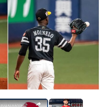
×
×
NICK MARTÍNEZ habla de LIVAN MOINELO