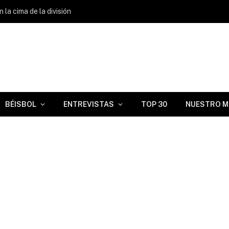
 la cima de la división
BÉISBOL
ENTREVISTAS
TOP 30
NUESTRO M