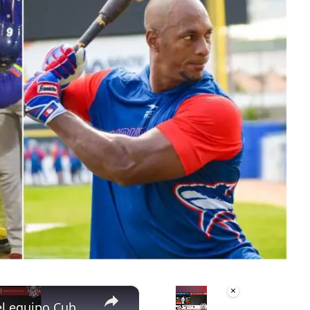
×
×
¿Cabe Yurisbel Gracial en el equipo Cuba al WBC?