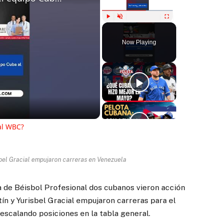
Play
Unmute
Fullscreen
Now Playing
ay
deo
al WBC?
sbel Gracial empujaron carreras en Venezuela
a de Béisbol Profesional dos cubanos vieron acción
ín y Yurisbel Gracial empujaron carreras para el
ir escalando posiciones en la tabla general.