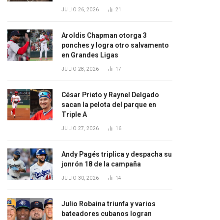
JULIO 26, 2026
21
Aroldis Chapman otorga 3
ponches y logra otro salvamento
en Grandes Ligas
JULIO 28, 2026
17
César Prieto y Raynel Delgado
sacan la pelota del parque en
Triple A
JULIO 27, 2026
16
Andy Pagés triplica y despacha su
jonrón 18 de la campaña
JULIO 30, 2026
14
Julio Robaina triunfa y varios
bateadores cubanos logran