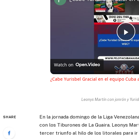
Pl
Vi
Watch on
¿Cabe Yurisbel Gracial en el equipo Cuba 
Leonys Martín con jonrón y Yuri
En la jornada domingo de la Liga Venezolan
SHARE
con los Tiburones de La Guaira. Leonys Mart
tercer triunfo al hilo de los litorales para 