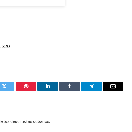
. 220
k
Twitter
Pinterest
LinkedIn
Tumblr
Telegram
Email
e los deportistas cubanos.