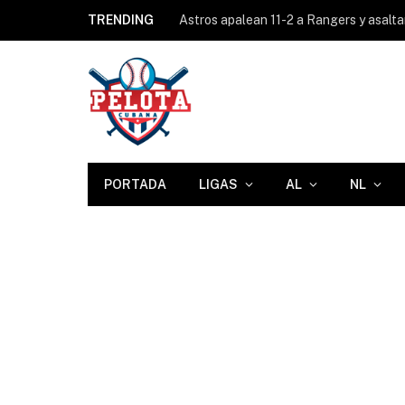
TRENDING
Astros apalean 11-2 a Rangers y asaltan
PORTADA
LIGAS
AL
NL