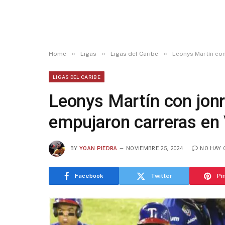
»
»
»
Home
Ligas
Ligas del Caribe
Leonys Martín con
LIGAS DEL CARIBE
Leonys Martín con jonr
empujaron carreras en
BY
YOAN PIEDRA
NOVIEMBRE 25, 2024
NO HAY 
Facebook
Twitter
Pi