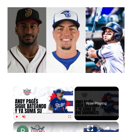
×
Now Playing
×
Play
Unmute
Fullscreen
Andy Pagés sigue bateando y se ha vuelto una realidad en Grandes Ligas