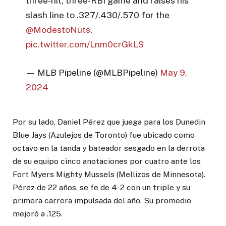
three-hit, three-RBI game and raises his
slash line to .327/.430/.570 for the
@ModestoNuts
.
pic.twitter.com/Lnm0crGkLS
— MLB Pipeline (@MLBPipeline)
May 9,
2024
Por su lado, Daniel Pérez que juega para los Dunedin
Blue Jays (Azulejos de Toronto) fue ubicado como
octavo en la tanda y bateador sesgado en la derrota
de su equipo cinco anotaciones por cuatro ante los
Fort Myers Mighty Mussels (Mellizos de Minnesota).
Pérez de 22 años, se fe de 4-2 con un triple y su
primera carrera impulsada del año. Su promedio
mejoró a .125.