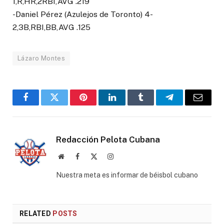
1,R,HR,2RBI,AVG .219
-Daniel Pérez (Azulejos de Toronto) 4-
2,3B,RBI,BB,AVG .125
Lázaro Montes
Facebook
Twitter
Pinterest
LinkedIn
Tumblr
Telegram
Email
Redacción Pelota Cubana
Website
Facebook
X
Instagram
(Twitter)
Nuestra meta es informar de béisbol cubano
RELATED
POSTS