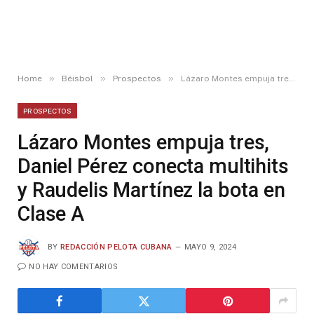
»
»
»
Home
Béisbol
Prospectos
Lázaro Montes empuja tres, Daniel Pérez conecta multihits y Raudelis Martínez la bota en Clase A
PROSPECTOS
Lázaro Montes empuja tres,
Daniel Pérez conecta multihits
y Raudelis Martínez la bota en
Clase A
BY
REDACCIÓN PELOTA CUBANA
MAYO 9, 2024
NO HAY COMENTARIOS