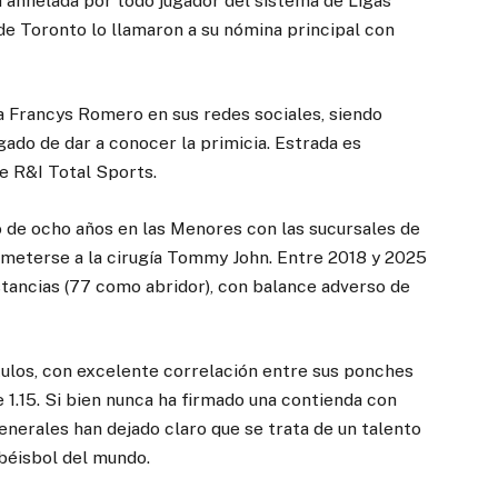
ia anhelada por todo jugador del sistema de Ligas
de Toronto lo llamaron a su nómina principal con
ta Francys Romero en sus redes sociales, siendo
do de dar a conocer la primicia. Estrada es
e R&I Total Sports.
o de ocho años en las Menores con las sucursales de
ometerse a la cirugía Tommy John. Entre 2018 y 2025
stancias (77 como abridor), con balance adverso de
ítulos, con excelente correlación entre sus ponches
e 1.15. Si bien nunca ha firmado una contienda con
enerales han dejado claro que se trata de un talento
 béisbol del mundo.