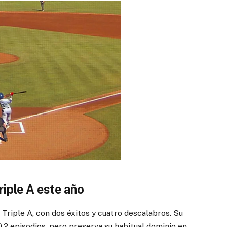
riple A este año
Triple A, con dos éxitos y cuatro descalabros. Su
.2 episodios, pero preserva su habitual dominio en