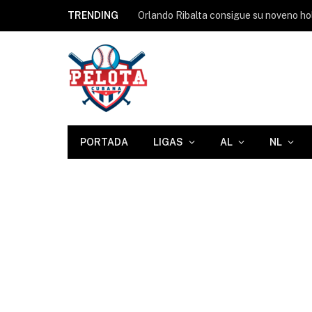
TRENDING
Orlando Ribalta consigue su noveno ho
PORTADA
LIGAS
AL
NL