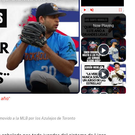
Play
Unmute
Fullscreen
Now Playing
ay
deo
 año"
movido a la MLB por los Azulejos de Toronto