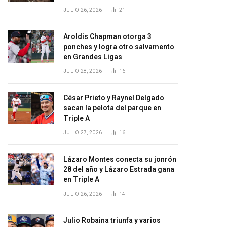
JULIO 26, 2026
21
Aroldis Chapman otorga 3
ponches y logra otro salvamento
en Grandes Ligas
JULIO 28, 2026
16
César Prieto y Raynel Delgado
sacan la pelota del parque en
Triple A
JULIO 27, 2026
16
Lázaro Montes conecta su jonrón
28 del año y Lázaro Estrada gana
en Triple A
JULIO 26, 2026
14
Julio Robaina triunfa y varios