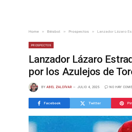
»
»
»
Home
Béisbol
Prospectos
Lanzador Lázaro Es
PROSPECTOS
Lanzador Lázaro Estra
por los Azulejos de To
BY
ABEL ZALDÍVAR
JULIO 4, 2025
NO HAY COM
Facebook
Twitter
Pi