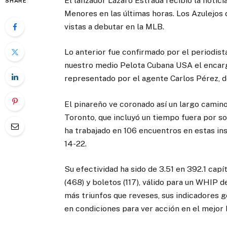
El lanzador Lázaro Estrada recibió la notic
SHARE
Menores en las últimas horas. Los Azulejos 
vistas a debutar en la MLB.
Lo anterior fue confirmado por el periodis
nuestro medio Pelota Cubana USA el encarga
representado por el agente Carlos Pérez, d
El pinareño ve coronado así un largo camin
Toronto, que incluyó un tiempo fuera por s
ha trabajado en 106 encuentros en estas in
14-22.
Su efectividad ha sido de 3.51 en 392.1 cap
(468) y boletos (117), válido para un WHIP d
más triunfos que reveses, sus indicadores g
en condiciones para ver acción en el mejor