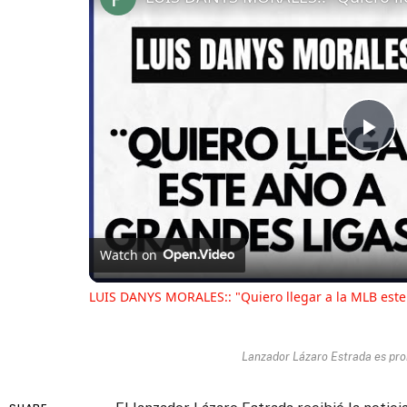
Pl
Vi
Watch on
LUIS DANYS MORALES:: "Quiero llegar a la MLB este
Lanzador Lázaro Estrada es pro