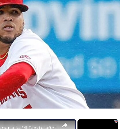
×
×
gar a la MLB este año"