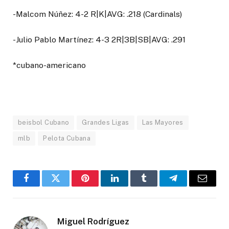
-Malcom Núñez: 4-2 R|K|AVG: .218 (Cardinals)
-Julio Pablo Martínez: 4-3 2R|3B|SB|AVG: .291
*cubano-americano
beisbol Cubano
Grandes Ligas
Las Mayores
mlb
Pelota Cubana
Facebook
Twitter
Pinterest
LinkedIn
Tumblr
Telegram
Email
Miguel Rodríguez