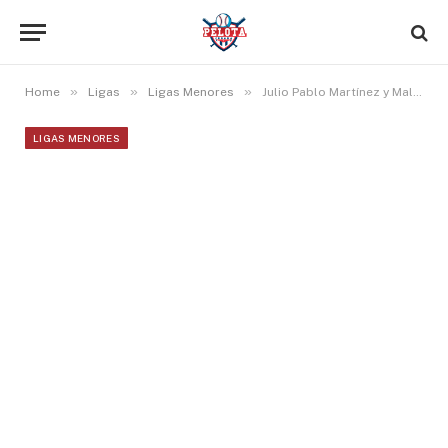
»
»
»
Home
Ligas
Ligas Menores
Julio Pablo Martínez y Malcom Núñez sobresalen en jornada de Doble A.
LIGAS MENORES