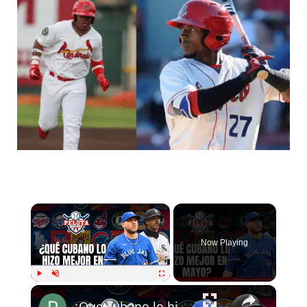
×
Now Playing
×
Play
Unmute
Fullscreen
¿Que cubano lo hizo mejor en mayo?