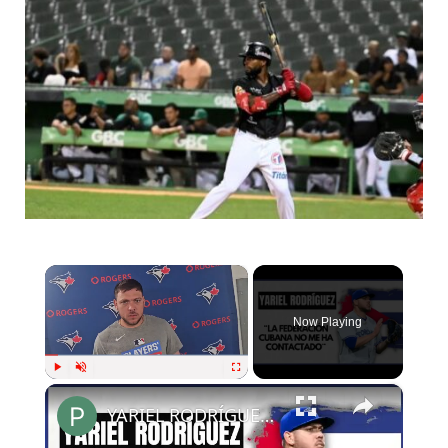
×
Now Playing
×
Play
Unmute
Fullscreen
YARIEL RODRÍGUEZ: "YO SOLO QUIERO JUGAR EL CLÁSICO MUNDIAL