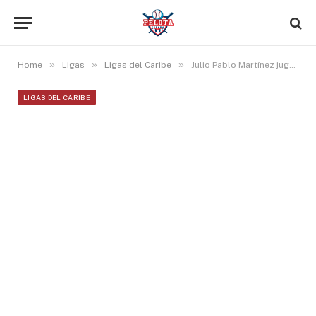
»
»
»
Home
Ligas
Ligas del Caribe
Julio Pablo Martínez jugará con los Saraperos de Saltillo en la Liga Mexicana
LIGAS DEL CARIBE