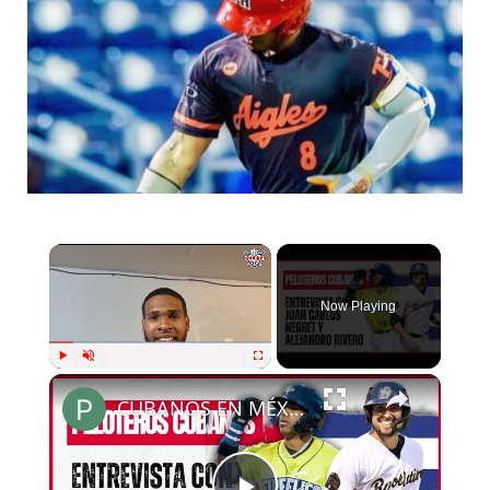
Now Playing
Play
Unmute
Fullscreen
CUBANOS EN MÉXICO hablan sobre su año en la LIGA MEXICANA DE BÉISBOL