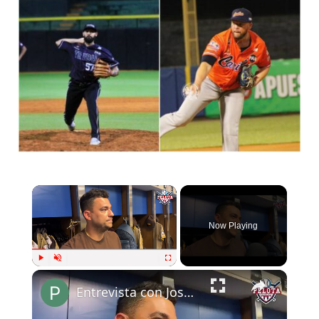
Now Playing
Play
Unmute
Fullscreen
Entrevista con José Iglesias| Pelota Cubana USA