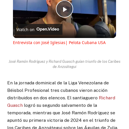
Play
Watch on
Video
Entrevista con José Iglesias| Pelota Cubana USA
José Ramón Rodríguez y Richard Guasch guían triunfo de los Caribes
de Anzoátegui
En la jornada dominical de la Liga Venezolana de
Béisbol Profesional tres cubanos vieron acción
distribuidos en dos elencos. El santiaguero
Richard
Guasch
logró su segundo salvamento de la
temporada, mientras que José Ramón Rodríguez se
apuntó su primera victoria de 2024 en el triunfo de
los Caribes de Anzoátegui sobre las Águilas de Zulia.